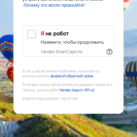
Почему это могло произойти?
Я не робот
Нажмите, чтобы продолжить
Yandex SmartCaptcha
Если у вас возникли проблемы, пожалуйста,
воспользуйтесь
формой обратной связи
Если вам нужно автоматически задавать запросы к
Поиску, используйте
Yandex Search API v2
9184781379622306504
:
1786131349